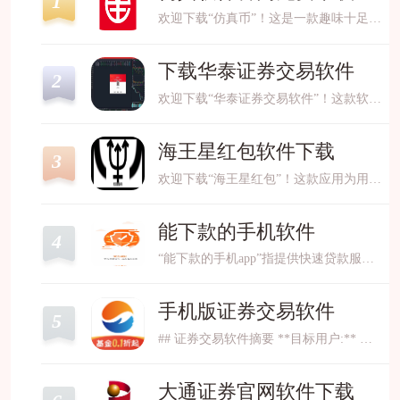
1
欢迎下载“仿真币”！这是一款趣味十足的虚拟货币模拟软件，适合学习和了解金融、理财知识。用户可以体验模拟交易、资产管理等操作，提升财商素养。界面简洁友好，操作方便，是学习投
下载华泰证券交易软件
2
欢迎下载“华泰证券交易软件”！这款软件操作简便，功能全面，为用户提供实时行情、快捷交易、资金管理等多种服务。无论是新手还是专业投资者，都能轻松上手，享受便捷高效的投资体验
海王星红包软件下载
3
欢迎下载“海王星红包”！这款应用为用户提供丰富多样的红包活动，轻松领取每日红包福利。操作简单，安全可靠，让你在快乐中收获惊喜。无论是节日庆典还是日常分享，“海王星红包”都
能下款的手机软件
4
“能下款的手机app”指提供快速贷款服务的移动应用，用户通过简单操作即可申请小额或大额借款。这类app通常由持牌金融机构或合规平台运营，依托大数据风控技术实现自动审批，最快
手机版证券交易软件
5
## 证券交易软件摘要 **目标用户:** 个人投资者、机构投资者、专业交易员 **核心功能:** * **行情查看:** 实时股票、基金、期货、外汇等金融产品行情，提供K线图、分时图、技
大通证券官网软件下载