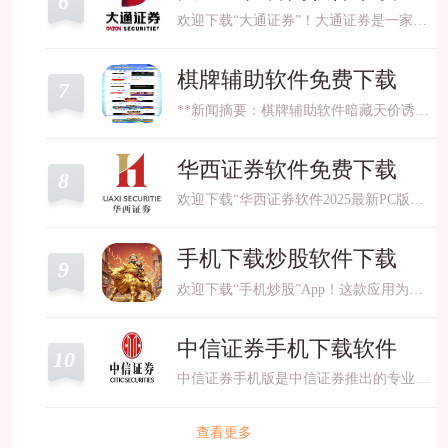
6
欢迎下载“大通证券”！大通证券是一家专业、可靠的证券公司，为投资者提供全面的证券交易、基金、理财和资产管理服务。我们的平台操作简便，安全可靠，帮助您轻松把握市场机会，实现
棋牌辅助软件免费下载
7
**新闻摘要：棋牌辅助软件暗藏天价诱导支付陷阱，涉案金额超5000万元** 近年来，随着线上棋牌游戏的流行，各类宣称能“提升胜率”“自动出牌”的辅助软件悄然滋生。然而，某网络安全
华西证券软件免费下载
8
欢迎下载“华西证券软件2025最新PC版”。这款软件由华西证券官方推出，功能强大、操作简便，旨在为用户提供专业的证券交易和理财服务。软件界面清晰，支持实时行情、智能选股、资
手机下载炒股软件下载
9
欢迎下载“手机炒股”App！这款应用为用户提供实时行情、股票资讯、技术分析和模拟交易功能，让您随时随地掌握市场动态。操作简单，界面友好，适合新手和专业投资者使用。助您轻松
中信证券手机下载软件
10
中信证券手机版是中信证券推出的专业移动端交易平台，提供全面的证券投资服务。用户可通过APP实时查看全球市场行情、股票、基金、债券等金融产品动态，支持快速交易、新股申购
查看更多