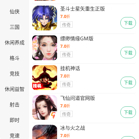
圣斗士星矢重生正版
仙侠
7.0
折
下载
传奇
三国
缥缈情缘GM版
休闲养成
7.0
折
下载
传奇
格斗
挂机神话
竞技
7.0
折
下载
传奇
休闲益智
飞仙问道官网版
射击
7.0
折
下载
传奇
即时
冰与火之战
竞速
7.0
折