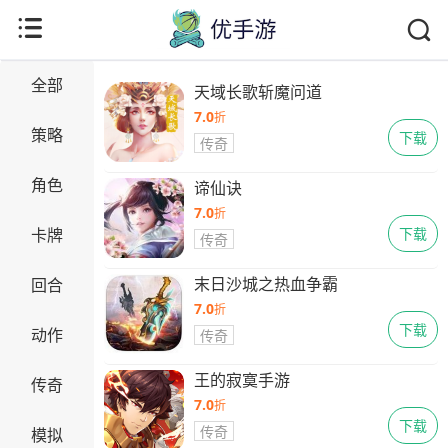
Copyright © 2021-2035 优手游 版权所有 网站备案号：
陕ICP备
2024042416号-1
抵制不良游戏 拒绝盗版游戏 注意自我保护 谨防受骗上
当 适度游戏益脑 沉迷游戏伤身 合理安排时间
最新资讯
全部
天域长歌斩魔问道
7.0
折
策略
下载
传奇
角色
谛仙诀
7.0
折
卡牌
下载
传奇
末日沙城之热血争霸
回合
7.0
折
下载
动作
传奇
王的寂寞手游
传奇
7.0
折
下载
传奇
模拟