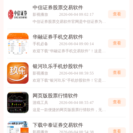
中信证券股票交易软件
查看
影视播放
2026-06-04 09:02:17
中信证券股票交易软件官网是中信证券为投资者提供的专业交易平台入口，整合了股票、基金、债券等多元化金融产品的实时交易服务。官网提供Windows、Mac、iOS及Android等多终端
华融证券手机交易软件
查看
手机必备
2026-06-04 09:00:14
欢迎下载“华融证券手机交易软件”！这是华融证券推出的便捷、安全的手机交易平台，帮助您随时随地轻松管理您的投资账户。软件操作简单，界面友好，支持实时行情、资金查询、股票交
银河玖乐手机炒股软件
查看
影视播放
2026-06-04 08:59:55
欢迎下载“银河玖乐”手机炒股软件！它是一款功能齐全的专业炒股工具，为您提供实时行情、智能预警和快速交易服务。界面简洁易用，更有深度分析辅助决策，助您把握市场先机。无论您
网页版股票行情软件
查看
游戏工具
2026-06-04 08:55:47
这是一款便捷的网页版股票行情软件，无需下载安装，打开浏览器即可使用。它提供实时行情、清晰图表与关键数据，助您快速把握市场动态。无论电脑或手机，都能随时随地轻松访问，是您投
下载中泰证券交易软件
查看
影视播放
2026-06-04 08:54:38