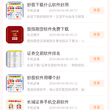
炒股下载什么软件好用
查看
手机必备
2026-06-04 08:49:57
欢迎下载炒股软件！主流平台如东方财富、同花顺等，功能全面、数据实时，适合新手快速入门；专业用户可选择通达信、大智慧进行深度分析。请根据自身需求，通过官方应用商店安全下载，谨
股指期货软件免费下载
查看
社交聊天
2026-06-04 08:45:21
股指期货交易规则主要包括以下要点：1）交易标的为股票价格指数，采用标准化合约，约定未来某一时间以特定价格买卖指数；2）实行保证金制度，投资者需缴纳合约价值一定比例（如10%-20%）作为
证券交易软件排名
查看
手机必备
2026-06-04 08:45:19
欢迎下载“证券交易软件排名”，帮助您轻松找到适合自己的证券交易工具。该软件提供最新的市场排名信息，涵盖各类交易平台的性能、功能和用户评价，方便投资者比较选择。操作简便
炒股软件用哪个好
查看
手机必备
2026-06-04 08:45:12
挑选炒股软件，核心是匹配您的需求。如果您是新手，同花顺、东方财富等APP功能全面、界面友好，适合入门学习。若追求快速交易与专业工具，券商自家软件或通达信是不错选择。欢迎下
长城证券手机交易软件
查看
手机必备
2026-06-04 08:43:11