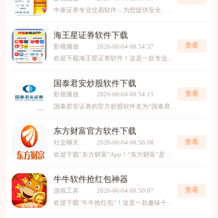
中泰证券专业交易软件，为您提供安全、高效的股票、基金等一站式投资服务。它拥有实时行情、快速交易、丰富资讯和智能分析工具，助力您把握市场先机。无论电脑端还是手机端，都能
海王星证券软件下载
查看
影视播放
2026-06-04 08:54:37
欢迎下载海王星证券软件！这是一款专业高效的股票交易与分析工具，提供实时行情、智能预警、多维图表等功能，助您精准把握市场动态。其界面清晰、操作流畅，全面支持沪深港美等多市
国泰君安炒股软件下载
查看
影视播放
2026-06-04 08:54:15
国泰君安证券的官方炒股软件名为“国泰君安君弘”，是一款专为投资者打造的综合性证券交易平台。该软件提供股票、基金、债券等金融产品的实时行情、交易下单、资讯研报及智能
东方财富官方软件下载
查看
社交聊天
2026-06-04 08:50:08
欢迎下载“东方财富”App！“东方财富”是国内领先的金融信息平台，提供实时股票、基金、债券等市场行情，涵盖财经新闻、研究报告和投研工具。用户可以轻松获取最新金融资讯，进行
牛牛软件抢红包神器
查看
游戏工具
2026-06-04 08:50:07
欢迎下载“牛牛抢红包”！这是一款趣味十足的红包抢夺游戏，操作简单，规则轻松易懂。在游戏中，玩家可以通过抢红包获得丰厚奖励，体验无限乐趣。无论是休闲娱乐还是好友互动，都非常适