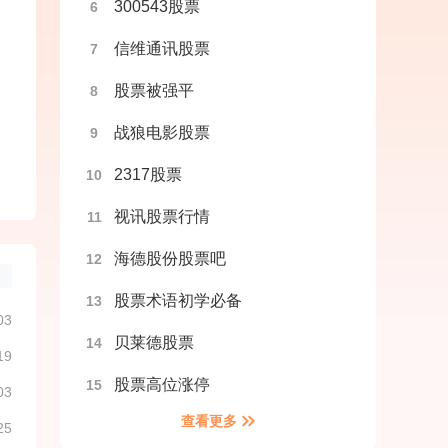
300543股票
6
信维通讯股票
7
股票被强平
8
战狼电影股票
9
2317股票
10
视讯股票行情
11
海德股份股票吧
12
股票术语初学必备
13
03
贝莱德股票
14
19
股票高位涨停
15
03
查看更多
25