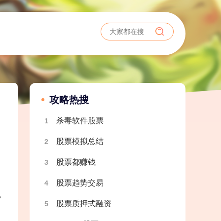
攻略热搜
杀毒软件股票
1
股票模拟总结
2
股票都赚钱
3
股票趋势交易
4
也
股票质押式融资
5