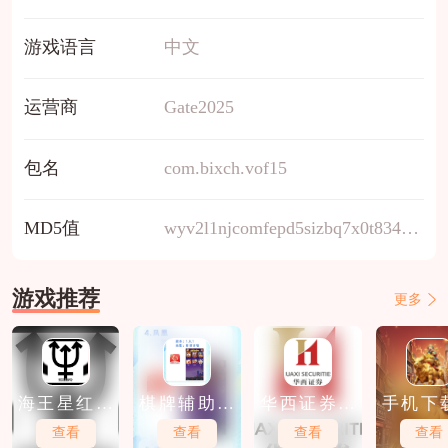
游戏语言
中文
运营商
Gate2025
包名
com.bixch.vof15
MD5值
wyv2l1njcomfepd5sizbq7x0t83469au
游戏推荐
更多
海王星红包
棋牌辅助软
华西证券软
手机下
软件下载
件免费下载
件免费下载
股软件
查看
查看
查看
查看