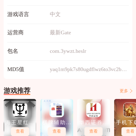
游戏语言
中文
运营商
最新Gate
包名
com.3ywzt.heslr
MD5值
yaq1m9pk7s80ugdflwz6to3vc2bnr5hi
游戏推荐
更多
海王星红包
棋牌辅助软
华西证券软
手机下
软件下载
件免费下载
件免费下载
股软件
查看
查看
查看
查看