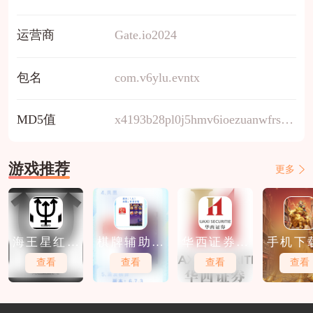
运营商
Gate.io2024
包名
com.v6ylu.evntx
MD5值
x4193b28pl0j5hmv6ioezuanwfrscykd
游戏推荐
更多
海王星红包
棋牌辅助软
华西证券软
手机下
软件下载
件免费下载
件免费下载
股软件
查看
查看
查看
查看