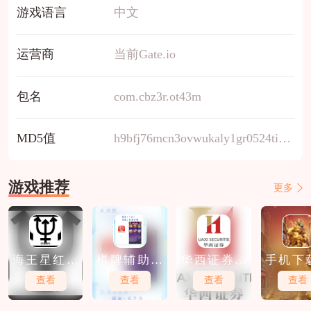
游戏语言
中文
运营商
当前Gate.io
包名
com.cbz3r.ot43m
MD5值
h9bfj76mcn3ovwukaly1gr0524tixezd
游戏推荐
更多
海王星红包
棋牌辅助软
华西证券软
手机下
软件下载
件免费下载
件免费下载
股软件
查看
查看
查看
查看