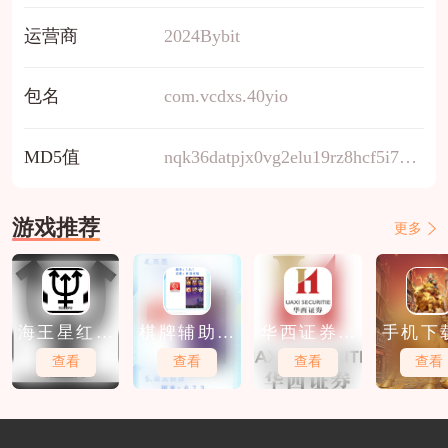
运营商
2024Bybit
包名
com.vcdxs.40yio
MD5值
nqk36datpjx0vg2elu19rz8hcf5i7myw
游戏推荐
更多
海王星红包
棋牌辅助软
华西证券软
手机下
软件下载
件免费下载
件免费下载
股软件
查看
查看
查看
查看