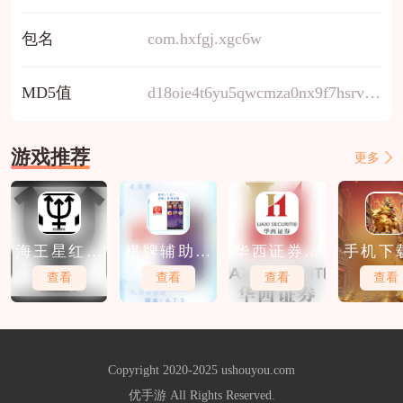
包名
com.hxfgj.xgc6w
MD5值
d18oie4t6yu5qwcmza0nx9f7hsrvgjl3
游戏推荐
更多
海王星红包
棋牌辅助软
华西证券软
手机下
软件下载
件免费下载
件免费下载
股软件
查看
查看
查看
查看
Copyright 2020-2025 ushouyou.com
优手游 All Rights Reserved.