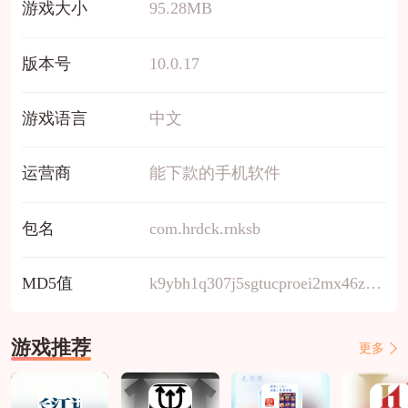
游戏大小
95.28MB
版本号
10.0.17
游戏语言
中文
运营商
能下款的手机软件
包名
com.hrdck.rnksb
MD5值
k9ybh1q307j5sgtucproei2mx46zv8wf
游戏推荐
更多