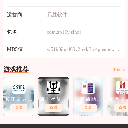
运营商
易胜软件
包名
com.zp10y.slhqj
MD5值
w51b8ihgd69v2jrekfltc4pnamox7u0s
游戏推荐
更多
长江证券免
海王星红包
棋牌辅助软
华西证
费软件下载
软件下载
件免费下载
件免费
查看
查看
查看
查看