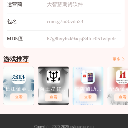
运营商
大智慧期货软件
包名
com.g7iu3.vdo23
MD5值
67g8bxyhzk9aqsj34fuc051wlptdrevm
游戏推荐
更多
长江证券免
海王星红包
棋牌辅助软
华西证
费软件下载
软件下载
件免费下载
件免费
查看
查看
查看
查看
Copyright 2020-2025 ushouyou.com