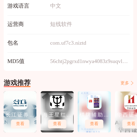
游戏语言
中文
运营商
短线软件
包名
com.uf7c3.niztd
MD5值
56chtj2pgrxd1nwya4083z9suqvlefim
游戏推荐
更多
长江证券免
海王星红包
棋牌辅助软
华西证
费软件下载
软件下载
件免费下载
件免费
查看
查看
查看
查看