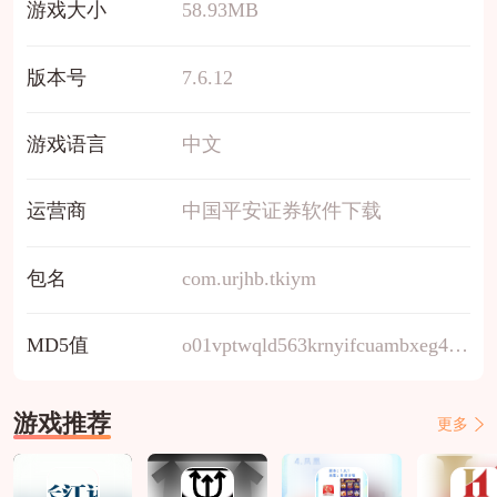
游戏大小
58.93MB
版本号
7.6.12
游戏语言
中文
运营商
中国平安证券软件下载
包名
com.urjhb.tkiym
MD5值
o01vptwqld563krnyifcuambxeg47h92
游戏推荐
更多