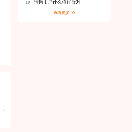
狗狗币是什么蛋仔派对
10
查看更多
发行商
包名
华安证券用什么软件
com.12f59.ajck5
w