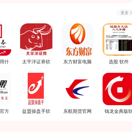
更多
用什
太平洋证券软
东方财富电脑
选股 软件
件
件
版软件
官方
益盟操盘手软
东航期货官网
钱龙金典版
件免费
软件下载
件下载