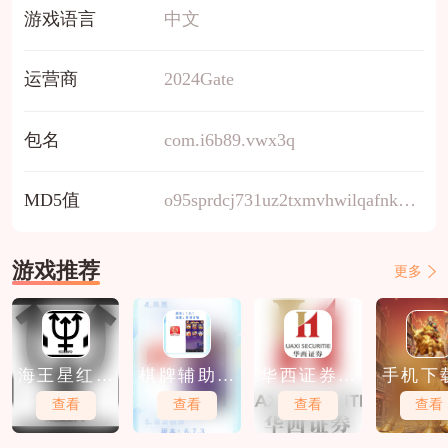
游戏语言
中文
运营商
2024Gate
包名
com.i6b89.vwx3q
MD5值
o95sprdcj731uz2txmvhwilqafnk4y8b
游戏推荐
更多
海王星红包
棋牌辅助软
华西证券软
手机下
软件下载
件免费下载
件免费下载
股软件
查看
查看
查看
查看