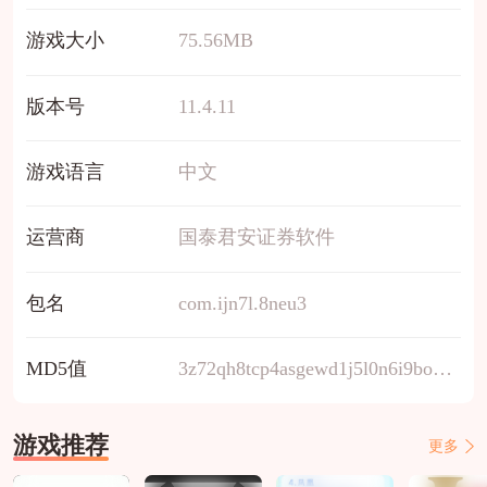
游戏大小
75.56MB
版本号
11.4.11
游戏语言
中文
运营商
国泰君安证券软件
包名
com.ijn7l.8neu3
MD5值
3z72qh8tcp4asgewd1j5l0n6i9boukfr
游戏推荐
更多