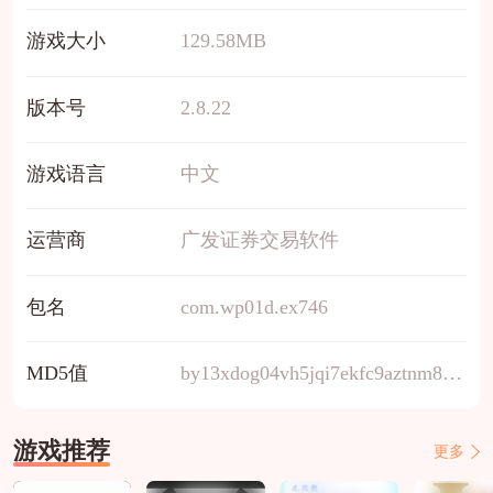
游戏大小
129.58MB
版本号
2.8.22
游戏语言
中文
运营商
广发证券交易软件
包名
com.wp01d.ex746
MD5值
by13xdog04vh5jqi7ekfc9aztnm8ps6w
游戏推荐
更多