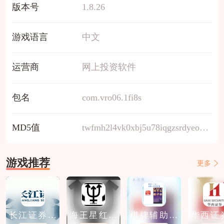
版本号
1.8.26
游戏语言
中文
运营商
网上投资软件
包名
com.vro06.1fi8s
MD5值
twfmh2l4vk0xbj5u78iqgzsrdyeoc9a3
游戏推荐
更多
长江证券免
海王星红包
棋牌辅助软
华西证