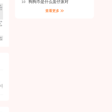
狗狗币是什么蛋仔派对
10
查看更多
发行商
包名
中信期货软件下载
com.yz0du.w8mry
0d