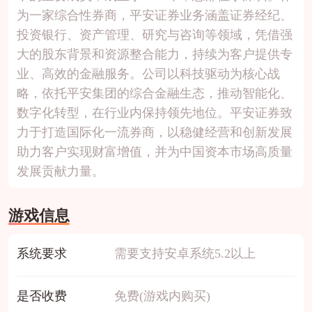
为一家综合性券商，平安证券业务涵盖证券经纪、
投资银行、资产管理、研究与咨询等领域，凭借强
大的股东背景和资源整合能力，持续为客户提供专
业、高效的金融服务。公司以科技驱动为核心战
略，依托平安集团的综合金融生态，推动智能化、
数字化转型，在行业内保持领先地位。平安证券致
力于打造国际化一流券商，以稳健经营和创新发展
助力客户实现财富增值，并为中国资本市场高质量
发展贡献力量。
游戏信息
系统要求
需要支持安卓系统5.2以上
是否收费
免费(游戏内购买)