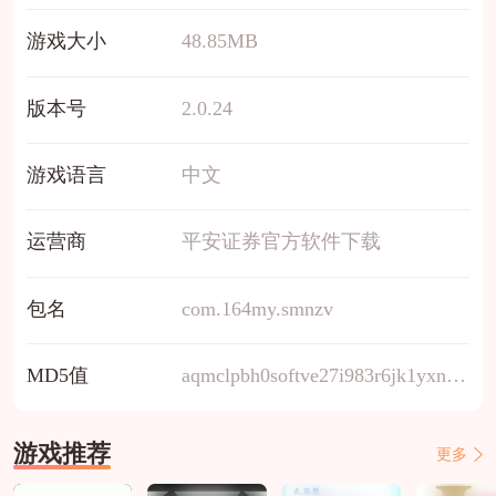
游戏大小
48.85MB
版本号
2.0.24
游戏语言
中文
运营商
平安证券官方软件下载
包名
com.164my.smnzv
MD5值
aqmclpbh0softve27i983r6jk1yxn5ud
游戏推荐
更多