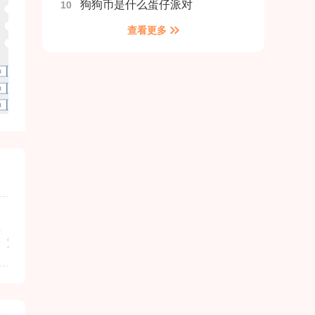
狗狗币是什么蛋仔派对
10
查看更多
发行商
包名
海王星红包软件下载
com.mgyoq.vj0w5