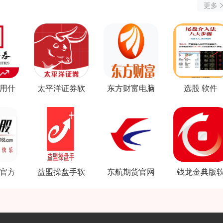
更多
用什
太平洋证券软
东方财富电脑
选股 软件
件
件
版软件
官方
益盟操盘手软
东航期货官网
钱龙金典版
件免费
软件下载
件下载