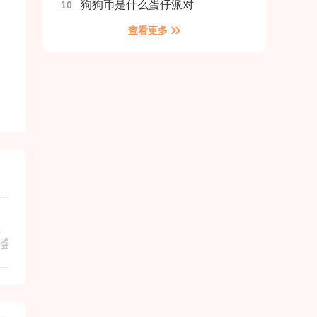
狗狗币是什么蛋仔派对
10
查看更多
发行商
包名
金山办公软件公司
com.phrmz.17ilq
z795