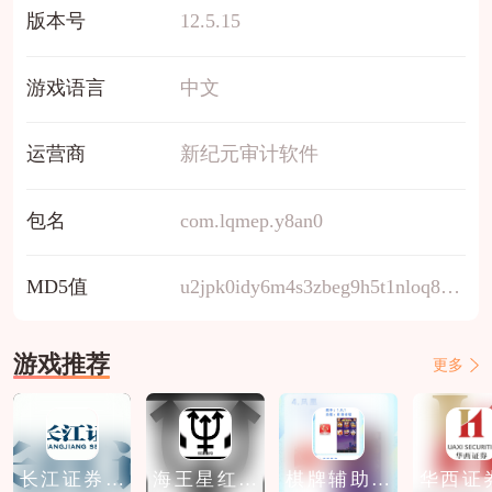
版本号
12.5.15
游戏语言
中文
运营商
新纪元审计软件
包名
com.lqmep.y8an0
MD5值
u2jpk0idy6m4s3zbeg9h5t1nloq8cavw
游戏推荐
更多
长江证券免
海王星红包
棋牌辅助软
华西证