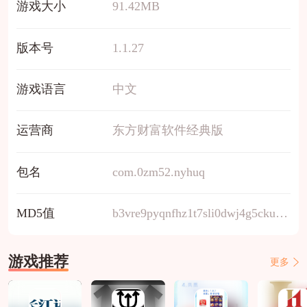
游戏大小
91.42MB
版本号
1.1.27
游戏语言
中文
运营商
东方财富软件经典版
包名
com.0zm52.nyhuq
MD5值
b3vre9pyqnfhz1t7sli0dwj4g5ckux2m
游戏推荐
更多