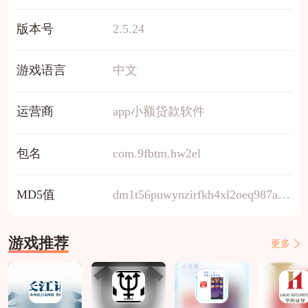
版本号
2.5.24
游戏语言
中文
运营商
app小额贷款软件
包名
com.9fbtm.hw2el
MD5值
dm1t56puwynzirfkh4xl2oeq987a03gs
游戏推荐
更多