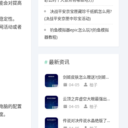
能会对提高
决战平安京宝匣藏珍千纸鹤怎么用?
稳定性。
(决战平安京匣中珍宝活动)
网活动或者
钓鱼模拟器epic怎么玩?(钓鱼模拟
器教程)
最新资讯
剑姬皮肤怎么赠送?(剑姬皮肤怎么赠送给别人)
04-05
柚子
云顶之弈虚空大眼最强出装?(云顶之弈虚空之眼出装)
电脑的配置
04-05
柚子
度。
传说对决传说水晶绝版了吗?(传说对决 传说水晶)