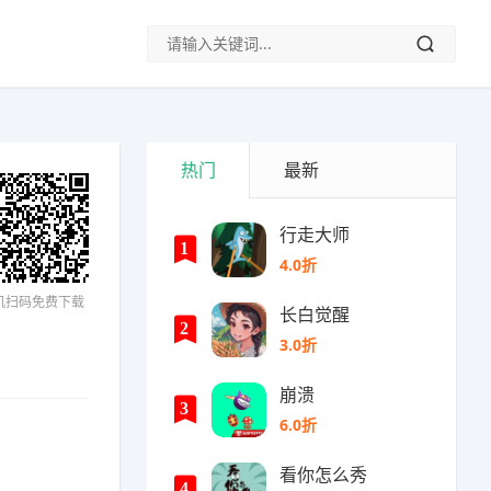
热门
最新
行走大师
1
4.0折
机扫码免费下载
长白觉醒
2
3.0折
崩溃
3
6.0折
看你怎么秀
4