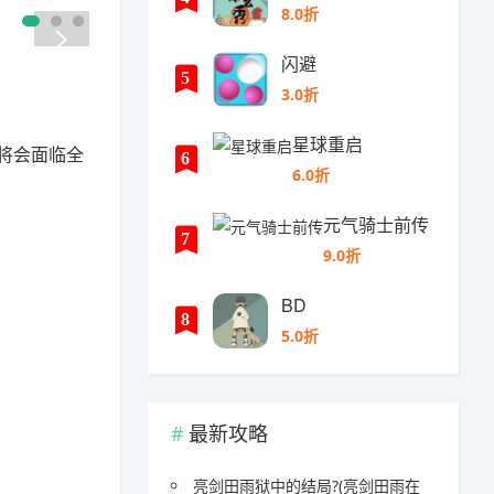
8.0折
闪避
5
3.0折
星球重启
将会面临全
6
6.0折
元气骑士前传
7
9.0折
BD
8
5.0折
最新攻略
亮剑田雨狱中的结局?(亮剑田雨在