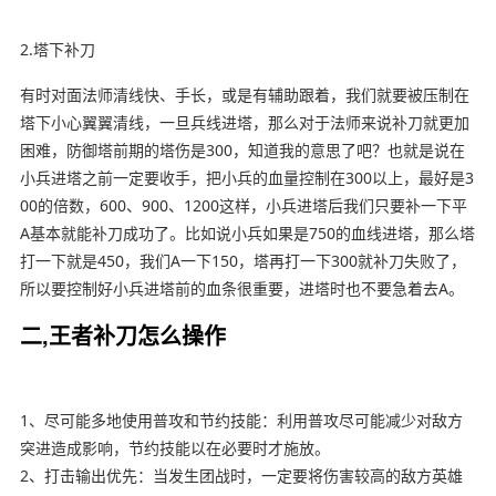
2.塔下补刀
有时对面法师清线快、手长，或是有辅助跟着，我们就要被压制在
塔下小心翼翼清线，一旦兵线进塔，那么对于法师来说补刀就更加
困难，防御塔前期的塔伤是300，知道我的意思了吧？也就是说在
小兵进塔之前一定要收手，把小兵的血量控制在300以上，最好是3
00的倍数，600、900、1200这样，小兵进塔后我们只要补一下平
A基本就能补刀成功了。比如说小兵如果是750的血线进塔，那么塔
打一下就是450，我们A一下150，塔再打一下300就补刀失败了，
所以要控制好小兵进塔前的血条很重要，进塔时也不要急着去A。
二,王者补刀怎么操作
1、尽可能多地使用普攻和节约技能：利用普攻尽可能减少对敌方
突进造成影响，节约技能以在必要时才施放。
2、打击输出优先：当发生团战时，一定要将伤害较高的敌方英雄