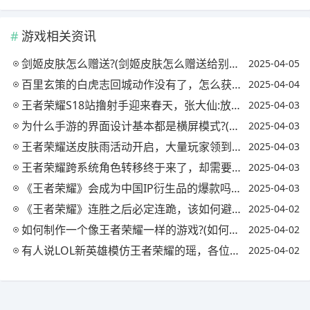
游戏相关资讯
剑姬皮肤怎么赠送?(剑姬皮肤怎么赠送给别人)
2025-04-05
百里玄策的白虎志回城动作没有了，怎么获得?(王者荣耀百里玄策的白虎志什么时候返厂)
2025-04-04
王者荣耀S18站撸射手迎来春天，张大仙:放弃破晓选择逐日，容错率提高20%，你怎么看?
2025-04-03
为什么手游的界面设计基本都是横屏模式?(为什么有些手游是竖屏显示)
2025-04-03
王者荣耀送皮肤雨活动开启，大量玩家领到史诗，欧皇拿到内测皮肤，你怎么看?
2025-04-03
王者荣耀跨系统角色转移终于来了，却需要990点券，你怎么看?(王者如何跨系统角色转换)
2025-04-03
《王者荣耀》会成为中国IP衍生品的爆款吗?(王者荣耀ip衍生游戏)
2025-04-03
《王者荣耀》连胜之后必定连跪，该如何避免?网友称少拿MVP可以有效避免，是真的吗?
2025-04-02
如何制作一个像王者荣耀一样的游戏?(如何制作一个像王者荣耀一样的游戏软件)
2025-04-02
有人说LOL新英雄模仿王者荣耀的瑶，各位有什么看法?(瑶是模仿哪个英雄)
2025-04-02