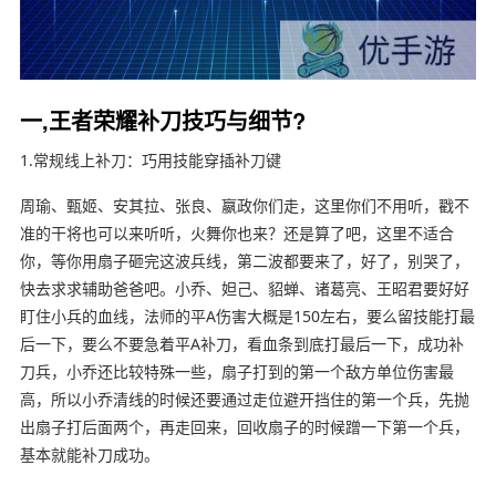
一,王者荣耀补刀技巧与细节?
1.常规线上补刀：巧用技能穿插补刀键
周瑜、甄姬、安其拉、张良、嬴政你们走，这里你们不用听，戳不
准的干将也可以来听听，火舞你也来？还是算了吧，这里不适合
你，等你用扇子砸完这波兵线，第二波都要来了，好了，别哭了，
快去求求辅助爸爸吧。小乔、妲己、貂蝉、诸葛亮、王昭君要好好
盯住小兵的血线，法师的平A伤害大概是150左右，要么留技能打最
后一下，要么不要急着平A补刀，看血条到底打最后一下，成功补
刀兵，小乔还比较特殊一些，扇子打到的第一个敌方单位伤害最
高，所以小乔清线的时候还要通过走位避开挡住的第一个兵，先抛
出扇子打后面两个，再走回来，回收扇子的时候蹭一下第一个兵，
基本就能补刀成功。