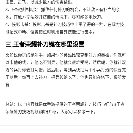
击晕、击飞，以减少敌方的伤害输出。
3、牢牢抓住机会：抓住任何补刀的机会，不让敌人有补血的余
地，在敌方无法躲开技能的情况下，尽可能多地砍刀。
4、投影击杀：投影击杀是补刀技巧中非常了得的一种，在敌方技
能招式中断、位置错位时利用自身技能进行击杀。
三,王者荣耀补刀键在哪里设置
比如说你玩的是射手，如果你的英雄比较克制对方的英雄，你就可
以卡他的线，让他吃不到兵，他就会很难受啊，然后呢，你就让双
方的兵打你去打河蟹，然后呢，等到兵快把两个小兵打残的快要完
了以后，你再上去补刀，把兵线给吃了，他也只能在塔下，猥所发
育
总结：以上内容就是优手游提供的王者荣耀补刀技巧与细节?(王者
荣耀补刀技巧视频)详细介绍，大家可以参考一下。