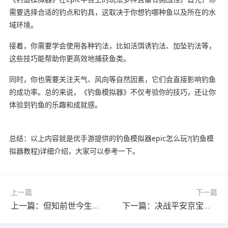
需要选择合适的钓点和钓具，这取决于你想钓哪种鱼以及所在的水
域环境。
接着，你需要学会使用各种钓法，比如活饵诱钓法、加坠钓法等，
这些技巧能帮助你更高效地捕获鱼类。
同时，你也需要关注天气、风向等自然因素，它们会直接影响钓鱼
的成功率。总的来说，《钓鱼模拟器》不仅考验你的技巧，还让你
体验到钓鱼的乐趣和成就感。
总结：以上内容就是优手游提供的钓鱼模拟器epic怎么玩?(钓鱼模
拟器教程)详细介绍，大家可以参考一下。
上一篇
下一篇
上一篇：但知前世今生石上刻佳缘若梦又有几人得谁执笔但记情成卷只空此去经年这些是什么意思?想要?
下一篇：决战平安京宝匣藏珍千纸鹤怎么用?(决战平安京匣中珍宝活动)