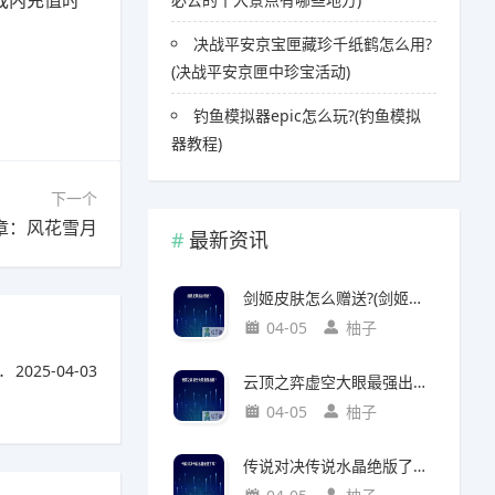
戏内充值时
。
决战平安京宝匣藏珍千纸鹤怎么用?
(决战平安京匣中珍宝活动)
钓鱼模拟器epic怎么玩?(钓鱼模拟
器教程)
下一个
章：风花雪月
最新资讯
剑姬皮肤怎么赠送?(剑姬皮肤怎么赠送给别人)
04-05
柚子
2025-04-03
云顶之弈虚空大眼最强出装?(云顶之弈虚空之眼出装)
04-05
柚子
传说对决传说水晶绝版了吗?(传说对决 传说水晶)