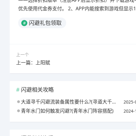
——选择折扣版本（注册APP后显示折扣）并下载游戏
优先使用代金券支付。 2、APP内能搜索到游戏但显示
闪避礼包领取
#
上一个
上一篇：上阳赋
闪避相关攻略
大道寻千闪避流装备属性要什么?(寻道大千世界123)
2025-
青年水门如何触发闪避?(青年水门阵容搭配)
2024-