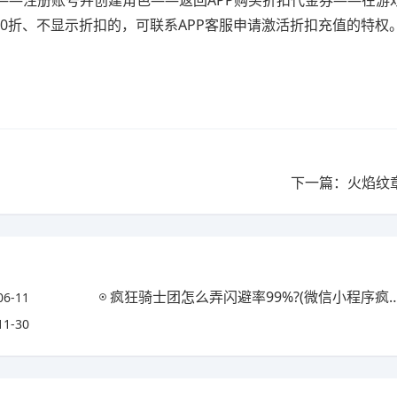
——注册账号并创建角色——返回APP购买折扣代金券——在游
10折、不显示折扣的，可联系APP客服申请激活折扣充值的特权
下一篇：火焰纹
疯狂骑士团怎么弄闪避率99%?(微信小程序疯狂骑士团攻略)
06-11
11-30