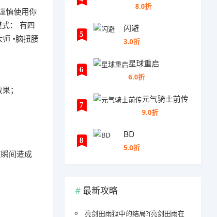
8.0折
谨慎使用你
式： 有四
闪避
5
大师 •脑扭腰
3.0折
星球重启
6
6.0折
效果；
元气骑士前传
7
9.0折
BD
8
5.0折
在瞬间造成
最新攻略
亮剑田雨狱中的结局?(亮剑田雨在