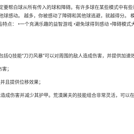
定要帮白球从所有传入的球和障碍。有许多球在某些模式中有些
球感动。 越多，你被感动了障碍和其他球逃避，就越得分。 模
产品特点： •一个充满乐趣的益智游戏 •避免球得到感动 •障碍模式
包括Q技能“刀刃风暴”可以对周围的敌人造成伤害，并提供加速
伤害；
，并且提供位移效果；
目标造成伤害并减少其护甲。荒漠屠夫的技能组合非常灵活，可以