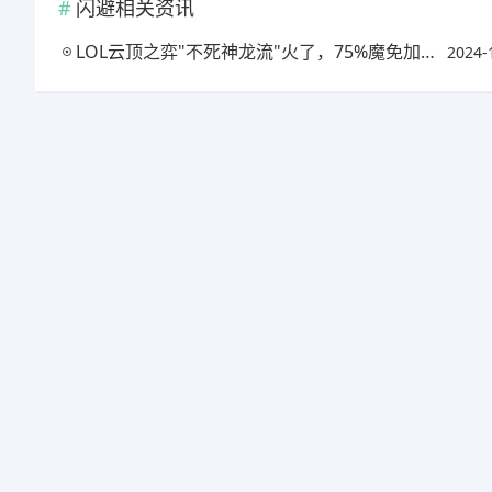
闪避相关资讯
LOL云顶之弈"不死神龙流"火了，75%魔免加35%闪避，1V9轻松，具体如何操作?
2024-