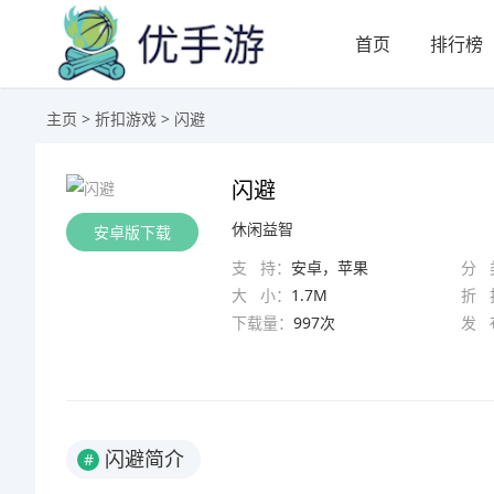
首页
排行榜
主页
>
折扣游戏
> 闪避
闪避
休闲益智
安卓版下载
支 持：
安卓，苹果
分 
大 小：
1.7M
折 
下载量：
997次
发 
闪避简介
#