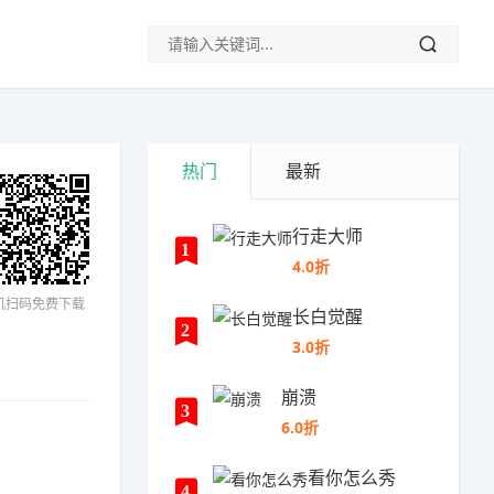
热门
最新
行走大师
1
4.0折
机扫码免费下载
长白觉醒
2
3.0折
崩溃
3
6.0折
看你怎么秀
4