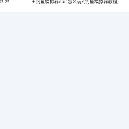
钓鱼模拟器epic怎么玩?(钓鱼模拟器教程)
03-25