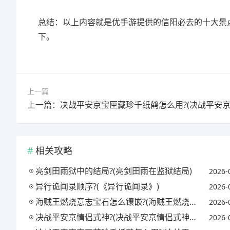
总结：以上内容就是优手游提供的信阳必去的十大景点
下。
上一篇
相关攻略
亮剑田雨狱中的结局?(亮剑田雨在监狱结局)
2026-
异行诡闻录顺序?(《异行诡闻录》)
2026-
海贼王燃烧意志宝石怎么镶嵌?(海贼王燃烧意志宝石镶嵌攻略)
2026-
决战平安京情侣式神?(决战平安京情侣式神怎么获得)
2026-