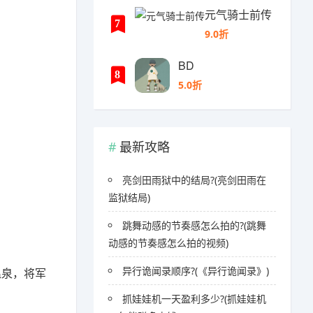
元气骑士前传
7
9.0折
BD
8
5.0折
最新攻略
亮剑田雨狱中的结局?(亮剑田雨在
监狱结局)
跳舞动感的节奏感怎么拍的?(跳舞
动感的节奏感怎么拍的视频)
异行诡闻录顺序?(《异行诡闻录》)
温泉，将军
抓娃娃机一天盈利多少?(抓娃娃机