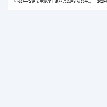
决战平安京宝匣藏珍千纸鹤怎么用?(决战平安京匣中珍宝活动)
2026-