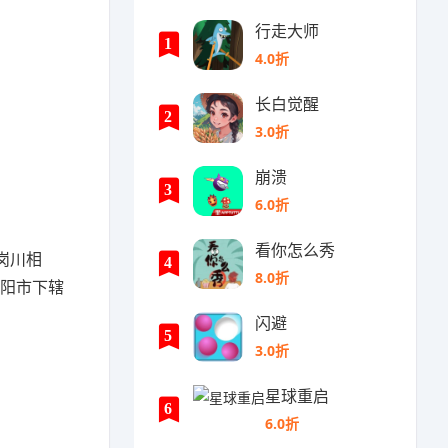
行走大师
1
4.0折
长白觉醒
2
3.0折
崩溃
3
6.0折
看你怎么秀
岗川相
4
8.0折
信阳市下辖
闪避
5
3.0折
星球重启
6
6.0折