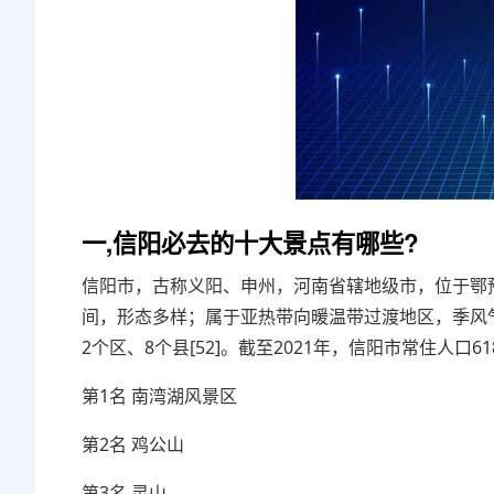
一,信阳必去的十大景点有哪些?
信阳市，古称义阳、申州，河南省辖地级市，位于鄂
间，形态多样；属于亚热带向暖温带过渡地区，季风气候明
2个区、8个县[52]。截至2021年，信阳市常住人口618.
第1名 南湾湖风景区
第2名 鸡公山
第3名 灵山