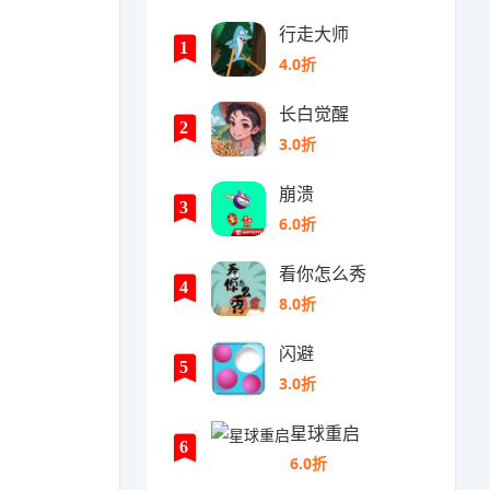
行走大师
1
4.0折
长白觉醒
2
3.0折
崩溃
3
6.0折
看你怎么秀
4
8.0折
闪避
5
3.0折
星球重启
6
6.0折