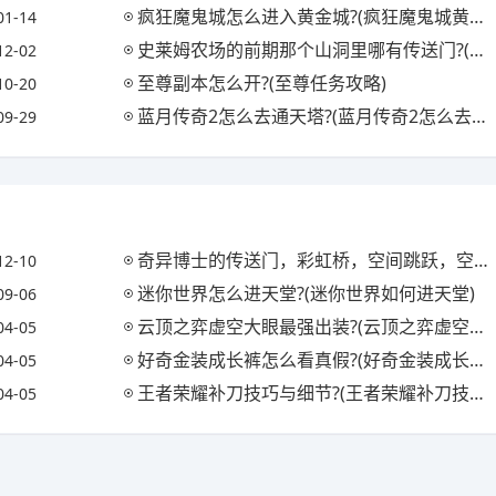
疯狂魔鬼城怎么进入黄金城?(疯狂魔鬼城黄金城怎么打)
01-14
史莱姆农场的前期那个山洞里哪有传送门?(史莱姆农场传送点地图)
12-02
至尊副本怎么开?(至尊任务攻略)
10-20
蓝月传奇2怎么去通天塔?(蓝月传奇2怎么去通天塔任务)
09-29
奇异博士的传送门，彩虹桥，空间跳跃，空间宝石哪个才是从A点到b点最快的方式?
12-10
迷你世界怎么进天堂?(迷你世界如何进天堂)
09-06
云顶之弈虚空大眼最强出装?(云顶之弈虚空之眼出装)
04-05
好奇金装成长裤怎么看真假?(好奇金装成长裤怎么看真假鉴别)
04-05
王者荣耀补刀技巧与细节?(王者荣耀补刀技巧视频)
04-05