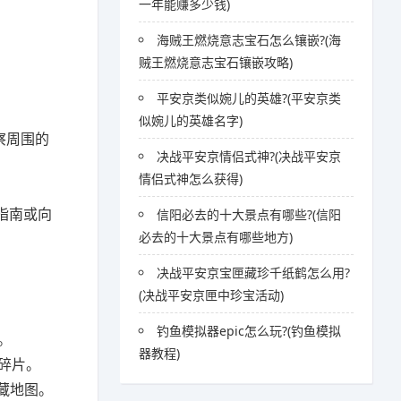
一年能赚多少钱)
海贼王燃烧意志宝石怎么镶嵌?(海
贼王燃烧意志宝石镶嵌攻略)
平安京类似婉儿的英雄?(平安京类
似婉儿的英雄名字)
察周围的
决战平安京情侣式神?(决战平安京
情侣式神怎么获得)
指南或向
信阳必去的十大景点有哪些?(信阳
必去的十大景点有哪些地方)
决战平安京宝匣藏珍千纸鹤怎么用?
(决战平安京匣中珍宝活动)
钓鱼模拟器epic怎么玩?(钓鱼模拟
。
器教程)
得碎片。
藏地图。