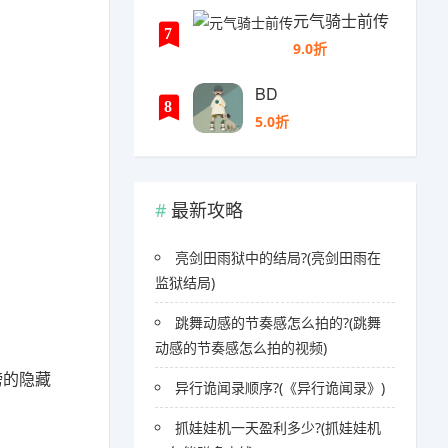
元气骑士前传
7
9.0折
BD
8
5.0折
最新攻略
亮剑田雨狱中的结局?(亮剑田雨在
监狱结局)
跳舞动感的节奏感怎么拍的?(跳舞
动感的节奏感怎么拍的视频)
榜的隐藏
异行诡闻录顺序?(《异行诡闻录》)
抓娃娃机一天盈利多少?(抓娃娃机