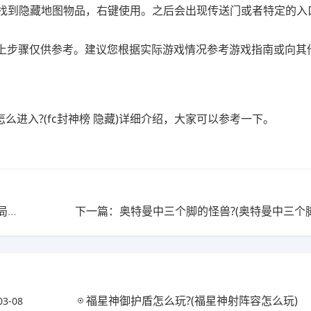
，找到隐藏地图物品，右键使用。之后会出现传送门或者特定的入
上步骤仅供参考。建议您根据实际游戏情况参考游戏指南或向其
么进入?(fc封神榜 隐藏)详细介绍，大家可以参考一下。
上一篇：地下城红眼逆转结局怎么搭配?(dnf红眼逆转结局怎么样)
福星神御护盾怎么玩?(福星神射阵容怎么玩)
03-08