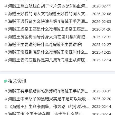
海贼王热血航线白胡子卡片怎么配?(热血海贼王白胡子技能)
2026-02-11
海贼王好看的同人文?(海贼王好看的同人文推荐)
2026-02-08
海贼王通行证怎么快速升级?(海贼王手游通行证)
2026-02-03
海贼王虚空王座是什么?(海贼王虚空王座是什么游戏)
2026-01-26
海贼王黄金梅丽号葬身大海在第几集?(海贼王黄金梅丽号死的时候在第几集)
2025-12-31
海贼王主要讲的是什么?(海贼王主要讲啥)
2025-12-27
海贼王宝藏到底是什么?(海贼王宝藏叫什么名字)
2025-12-25
海贼王去海底世界是第几集?(海贼王从海底世界出来是第几集)
2025-12-14
相关资讯
海贼王有手机版RPG游戏吗?(海贼王手机游戏有哪些)
2025-03-31
海贼王中黑胡子的黑暗果实是不是可以吸收一切能力?(黑胡子抢夺黑暗果实是哪一集)
2025-02-20
《海贼王》生命卡图鉴，作为路飞的小弟卡文迪许，为什么是艾斯最大的敌人?
2025-02-14
海贼王:和之国大战在即，赤犬为什么阻止黄猿驰援前线?(赤犬是和之国出身?)
2025-02-14