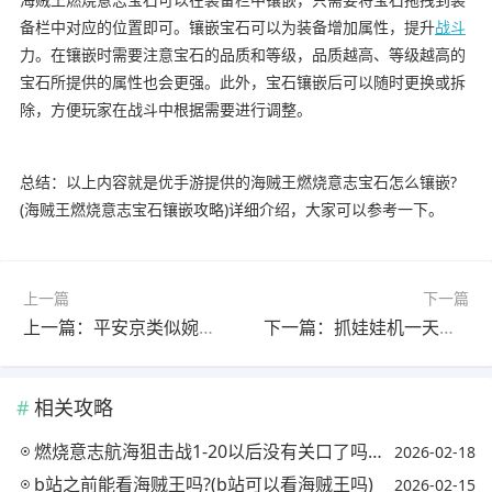
备栏中对应的位置即可。镶嵌宝石可以为装备增加属性，提升
战斗
力。在镶嵌时需要注意宝石的品质和等级，品质越高、等级越高的
宝石所提供的属性也会更强。此外，宝石镶嵌后可以随时更换或拆
除，方便玩家在战斗中根据需要进行调整。
总结：以上内容就是优手游提供的海贼王燃烧意志宝石怎么镶嵌?
(海贼王燃烧意志宝石镶嵌攻略)详细介绍，大家可以参考一下。
上一篇
下一篇
上一篇：平安京类似婉儿的英雄?(平安京类似婉儿的英雄名字)
下一篇：抓娃娃机一天盈利多少?(抓娃娃机一年能赚多少钱)
相关攻略
燃烧意志航海狙击战1-20以后没有关口了吗?(燃烧意志海战奖励)
2026-02-18
b站之前能看海贼王吗?(b站可以看海贼王吗)
2026-02-15