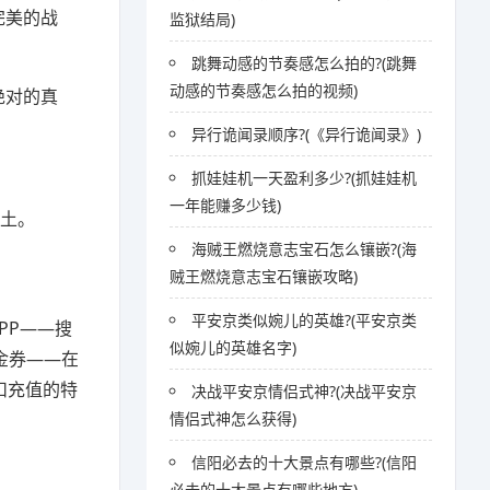
完美的战
监狱结局)
跳舞动感的节奏感怎么拍的?(跳舞
动感的节奏感怎么拍的视频)
绝对的真
异行诡闻录顺序?(《异行诡闻录》)
抓娃娃机一天盈利多少?(抓娃娃机
一年能赚多少钱)
领土。
海贼王燃烧意志宝石怎么镶嵌?(海
贼王燃烧意志宝石镶嵌攻略)
平安京类似婉儿的英雄?(平安京类
PP——搜
似婉儿的英雄名字)
金券——在
扣充值的特
决战平安京情侣式神?(决战平安京
情侣式神怎么获得)
信阳必去的十大景点有哪些?(信阳
必去的十大景点有哪些地方)