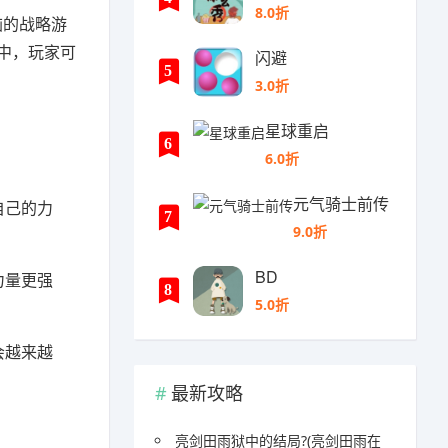
8.0折
脑的战略游
中，玩家可
闪避
5
3.0折
星球重启
6
6.0折
元气骑士前传
自己的力
7
9.0折
BD
力量更强
8
5.0折
会越来越
最新攻略
亮剑田雨狱中的结局?(亮剑田雨在