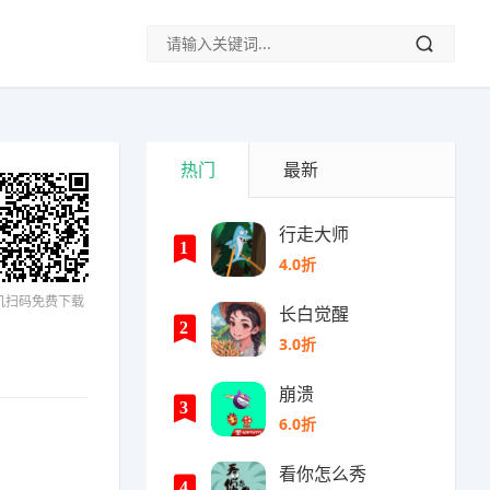
热门
最新
行走大师
1
4.0折
机扫码免费下载
长白觉醒
2
3.0折
崩溃
3
6.0折
看你怎么秀
4