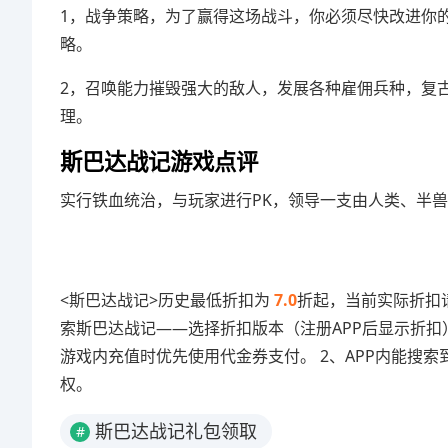
1，战争策略，为了赢得这场战斗，你必须尽快改进你
略。
2，召唤能力摧毁强大的敌人，发展各种雇佣兵种，复
理。
斯巴达战记游戏点评
实行铁血统治，与玩家进行PK，领导一支由人类、半
<斯巴达战记>历史最低折扣为
7.0
折起，当前实际折扣请
索斯巴达战记——选择折扣版本（注册APP后显示折扣
游戏内充值时优先使用代金券支付。 2、APP内能搜索
权。
斯巴达战记礼包领取
#