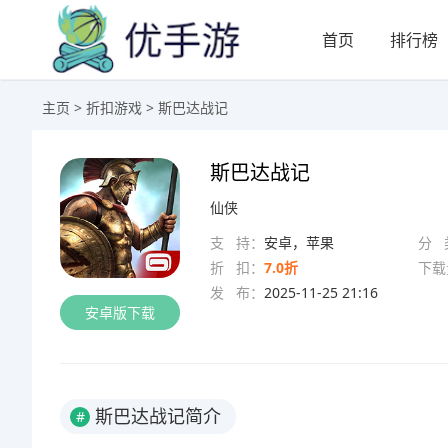
首页
排行榜
主页
>
折扣游戏
> 斯巴达战记
斯巴达战记
仙侠
支 持：
安卓，苹果
分 
折 扣：
7.0折
下载
发 布：
2025-11-25 21:16
安卓版下载
斯巴达战记简介
#