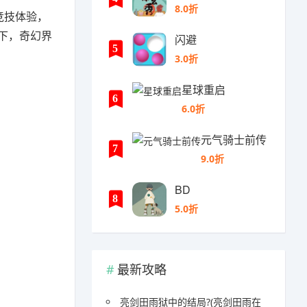
8.0折
竞技体验，
下，奇幻界
闪避
5
3.0折
星球重启
6
6.0折
元气骑士前传
7
9.0折
BD
8
5.0折
最新攻略
亮剑田雨狱中的结局?(亮剑田雨在