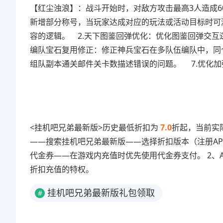
【红尘浊浪】：战斗开始时，对敌方攻击最高3人造成6
新增部分称号，当玩家达成对应的玩法或活动目标时可
容的逻辑。 2.天下图鉴回弹优化：优化图鉴回弹交互
编队宝石复用修正：修正神兵宝石在多队伍编队中，同个
组队副本通关邮件关卡数描述错误的问题。 7.优化
<挂机吧兄弟最新版>历史最低折扣为
7.0
折起，当前实际
——搜索挂机吧兄弟最新版——选择折扣版本（注册AP
代金券——在游戏内充值时优先使用代金券支付。 2、A
折扣充值的特权。
挂机吧兄弟最新版礼包领取
#