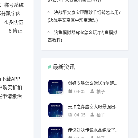
号：称号系统
决战平安京宝匣藏珍千纸鹤怎么用?
部分飘字内
(决战平安京匣中珍宝活动)
4.多队伍
 6.修正
钓鱼模拟器epic怎么玩?(钓鱼模拟
器教程)
最新资讯
下载APP
剑姬皮肤怎么赠送?(剑姬皮肤怎么赠送给别人)
P购买折扣
04-05
柚子
服申请激活
云顶之弈虚空大眼最强出装?(云顶之弈虚空之眼出装)
04-05
柚子
传说对决传说水晶绝版了吗?(传说对决 传说水晶)