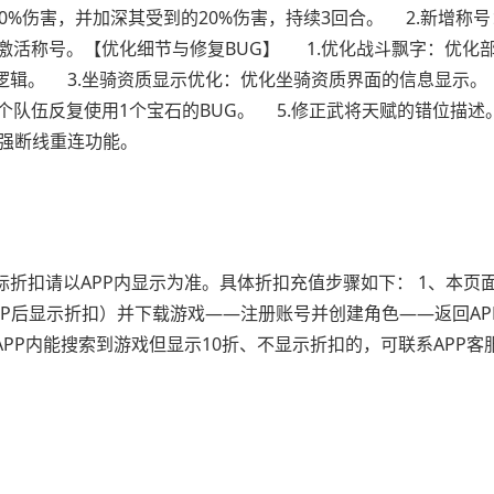
0%伤害，并加深其受到的20%伤害，持续3回合。 2.新增称
激活称号。【优化细节与修复BUG】 1.优化战斗飘字：优化
逻辑。 3.坐骑资质显示优化：优化坐骑资质界面的信息显示。 
队伍反复使用1个宝石的BUG。 5.修正武将天赋的错位描述。
加强断线重连功能。
折扣请以APP内显示为准。具体折扣充值步骤如下： 1、本页面
P后显示折扣）并下载游戏——注册账号并创建角色——返回AP
PP内能搜索到游戏但显示10折、不显示折扣的，可联系APP客