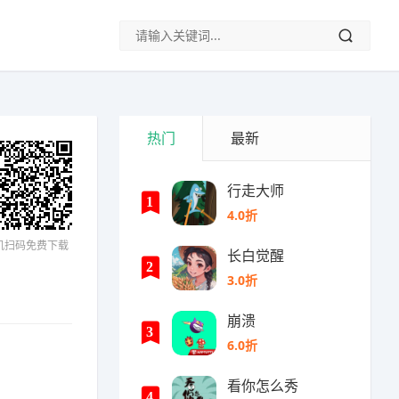
热门
最新
行走大师
1
4.0折
机扫码免费下载
长白觉醒
2
3.0折
崩溃
3
6.0折
看你怎么秀
4