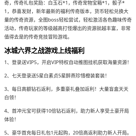
奇，传奇礼包奖励：白玉石*1，传奇宠物宝箱*1，骰子*
1，恭喜发财，新年最新的福利传奇版本，货币轻松兑换大
量的传奇资源，全图boss轻松尝试，轻松激活各色趣味传奇
活动，传奇玩家的等级越高打怪爆出的资源就越丰富，非常
值得去是的传奇竞技冒险游戏。
冰城六界之战游戏上线福利
1、登录送VIP5，开启VIP特权自动推图挂机获取海量资源！
2、七天登录送5星白素贞5星醉燕珍惜橙装套装！
3、每日高额钻石返利，多重豪礼叠加返利！大量盲盒天天
白领！
4、首冲元宝可获得10倍钻石返利，助力新人享受土豪开局
体验！
5、豪华首充每日礼包1元起购，20倍高返利助力新人开局。