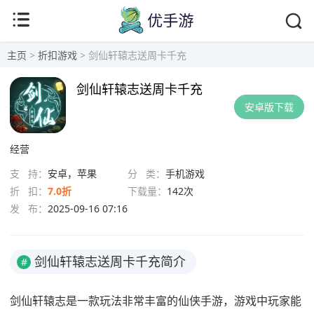
主页
>
折扣游戏
> 剑仙轩辕志送周卡千充
剑仙轩辕志送周卡千充
安卓版下载
经营
支 持：
安卓，苹果
分 类：
手机游戏
折 扣：
7.0折
下载量：
142次
发 布：
2025-09-16 07:16
剑仙轩辕志送周卡千充简介
#
剑仙轩辕志是一款玩法非常丰富的仙侠手游，游戏中玩家能