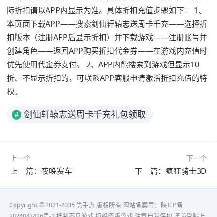
际折扣请以APP内显示为准。具体折扣充值步骤如下： 1、
本页面下载APP——搜索剑仙轩辕志送周卡千充——选择折
扣版本（注册APP后显示折扣）并下载游戏——注册账号并
创建角色——返回APP购买折扣代金券——在游戏内充值时
优先使用代金券支付。 2、APP内能搜索到游戏但显示10
折、不显示折扣的，可联系APP客服申请激活折扣充值的特
权。
剑仙轩辕志送周卡千充礼包领取
#
上一个
下一个
上一篇：夜晚赛车
下一篇：疯狂骑士3D
Copyright © 2021-2035 优手游 版权所有 网站备案号：
陕ICP备
2024042416号-1
抵制不良游戏 拒绝盗版游戏 注意自我保护 谨防受骗上