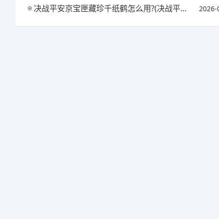
决战平安京宝匣藏珍千纸鹤怎么用?(决战平安京匣中珍宝活动)
2026-