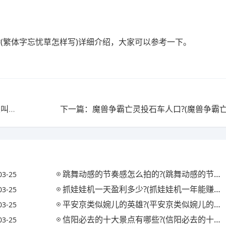
(繁体字忘忧草怎样写)详细介绍，大家可以参考一下。
上一篇：穿越成反派师尊的动漫?(穿越成反派师尊的动漫叫什么)
下一篇：魔兽争霸亡灵投石车人口?(魔兽争霸亡
跳舞动感的节奏感怎么拍的?(跳舞动感的节奏感怎么拍的视频)
03-25
抓娃娃机一天盈利多少?(抓娃娃机一年能赚多少钱)
03-25
平安京类似婉儿的英雄?(平安京类似婉儿的英雄名字)
03-25
信阳必去的十大景点有哪些?(信阳必去的十大景点有哪些地方)
03-25