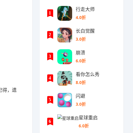
行走大师
1
4.0折
长白觉醒
2
3.0折
崩溃
3
6.0折
看你怎么秀
4
8.0折
记得，遗
闪避
5
3.0折
星球重启
6
6.0折