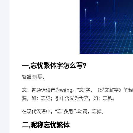
一,忘忧繁体字怎么写?
繁體:忘憂，
忘，普通话读音为wànɡ。“忘”字，《说文解字》解
漏，如：忘记；引申含义为舍弃，如：忘私。
在现代汉语中，“忘”多用作动词，忘掉。
二,昵称忘忧繁体