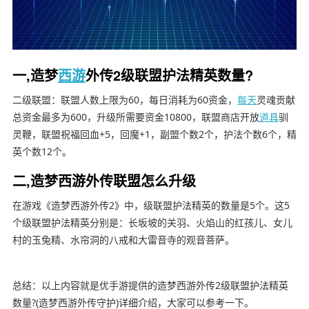
一,造梦
西游
外传2级联盟护法精英数量?
二级联盟：联盟人数上限为60，每日消耗为60资金，
每天
灵魂贡献
总资金最多为600，升级所需要资金10800，联盟商店开放
道具
驯
灵鞭，联盟祝福回血+5，回魔+1，副盟个数2个，护法个数6个，精
英个数12个。
二,造梦西游外传联盟怎么升级
在游戏《造梦西游外传2》中，级联盟护法精英的数量是5个。这5
个级联盟护法精英分别是：长坂坡的关羽、火焰山的红孩儿、女儿
村的玉兔精、水帘洞的八戒和大雷音寺的观音菩萨。
总结：以上内容就是优手游提供的造梦西游外传2级联盟护法精英
数量?(造梦西游外传守护)详细介绍，大家可以参考一下。