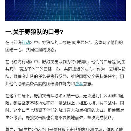
一,关于野狼队的口号?
在《红海
行动
》中，野狼队的口号是“同生共死”，这体现了他们的
团结一心、共同进退的决心。
在《红海行动》中，野狼突击队作为特种部队，他们的口号是“同生
共死”，表达了他们的团结一心、共同进退的决心。作为一支特种部
队，野狼突击队的任务是执行反恐、维护国家安全等特殊任务，因
此他们必须具备高度的团结协作能力和
战斗
意志。
在这个口号下，野狼突击队必须团结一心，无论遇到什么困难和危
险，都要坚定不移地站在同一条战线上，相互扶持、共同战斗。同
时，这个口号也强调了他们的战斗意志和对祖国的忠诚，即使面对
生死考验，野狼突击队也会毫不畏惧地前进，坚决完成使命。
总之，“同生共死”这个口号是野狼突击队的象征和灵魂，体现了他