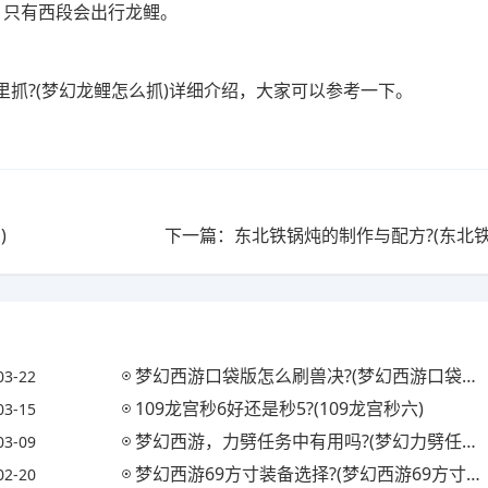
，只有西段会出行龙鲤。
抓?(梦幻龙鲤怎么抓)详细介绍，大家可以参考一下。
)
下一篇：东北铁锅炖的制作与配方?(东北铁
梦幻西游口袋版怎么刷兽决?(梦幻西游口袋版怎么刷兽决最快)
03-22
109龙宫秒6好还是秒5?(109龙宫秒六)
03-15
梦幻西游，力劈任务中有用吗?(梦幻力劈任务好用吗)
03-09
梦幻西游69方寸装备选择?(梦幻西游69方寸装备推荐)
02-20