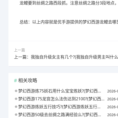
龙鲤要到丝绸之路西段抓。注意丝绸之路分3段地点
总结：以上内容就是优手游提供的梦幻西游龙鲤去哪里
上一篇
上一篇：我独自升级女主有几个?(我独自升级男主叫什么
相关攻略
梦幻西游炼75妖石用什么宝宝炼妖?(梦幻西游75炼妖石多少钱)
2026-
梦幻西游175龙宫怎么法伤达到2100?(梦幻西游175龙宫多少法爆)
2026-
梦幻西游炼妖五行技巧?(梦幻西游炼妖五行技巧大全)
2026-
梦幻西游50级去丝绸之路满经验么?(梦幻西游丝绸之路多少级练级)
2026-