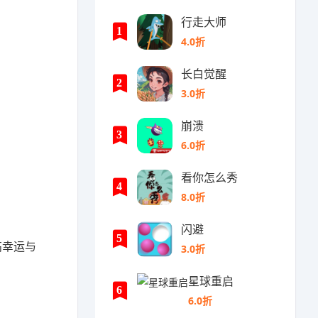
行走大师
1
4.0折
长白觉醒
2
3.0折
崩溃
3
6.0折
看你怎么秀
4
8.0折
闪避
5
高幸运与
3.0折
星球重启
6
6.0折