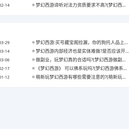
梦幻西游谛听对法力资质要求不高?(梦幻西游谛听所带技能)
02-14
梦幻西游:买号藏宝阁捡漏，你的狗托人品上次发生是在什么时候?
03-29
梦幻西游内部经济也是实体难做?是否应该开放个摊位物品精确搜索功能?
03-14
做副业，玩梦幻真的合适吗?(梦幻西游做副业现实吗)
03-06
《梦幻西游》 可以佛系玩吗?(梦幻西游佛系玩家该怎么玩)
02-17
萌新玩梦幻西游有哪些需要注意的?(萌新玩梦幻西游有哪些需要注意的地方)
01-12