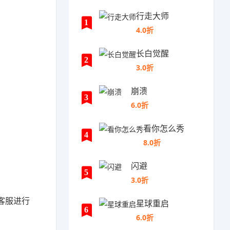
行走大师
1
4.0折
长白觉醒
2
3.0折
崩溃
3
6.0折
看你怎么秀
4
8.0折
闪避
5
3.0折
客服进行
星球重启
6
6.0折