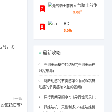
元气骑士前传
7
9.0折
BD
8
5.0折
戏时，尤
最新攻略
亮剑田雨狱中的结局?(亮剑田雨在
监狱结局)
跳舞动感的节奏感怎么拍的?(跳舞
动感的节奏感怎么拍的视频)
异行诡闻录顺序?(《异行诡闻录》)
下一篇
么领彩虹币?
抓娃娃机一天盈利多少?(抓娃娃机