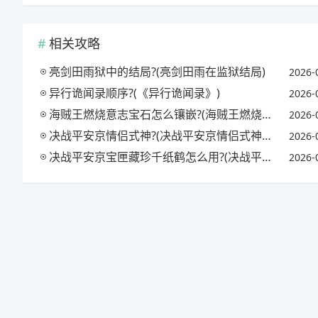
相关攻略
亮剑田雨狱中的结局?(亮剑田雨在监狱结局)
2026-
异行诡闻录顺序?(《异行诡闻录》)
2026-
海贼王燃烧意志宝石怎么镶嵌?(海贼王燃烧意志宝石镶嵌攻略)
2026-
决战平安京情侣式神?(决战平安京情侣式神怎么获得)
2026-
决战平安京宝匣藏珍千纸鹤怎么用?(决战平安京匣中珍宝活动)
2026-