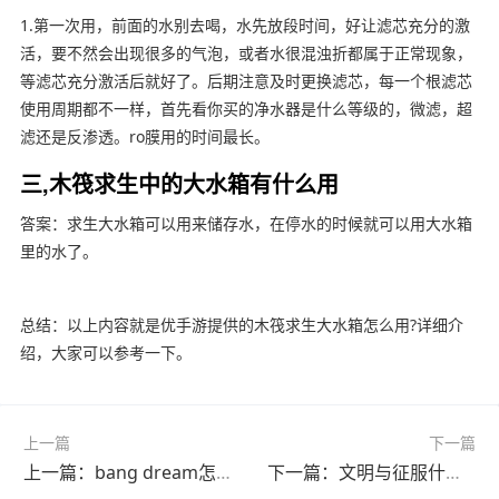
1.第一次用，前面的水别去喝，水先放段时间，好让滤芯充分的激
活，要不然会出现很多的气泡，或者水很混浊折都属于正常现象，
等滤芯充分激活后就好了。后期注意及时更换滤芯，每一个根滤芯
使用周期都不一样，首先看你买的净水器是什么等级的，微滤，超
滤还是反渗透。ro膜用的时间最长。
三,木筏求生中的大水箱有什么用
答案：求生大水箱可以用来储存水，在停水的时候就可以用大水箱
里的水了。
总结：以上内容就是优手游提供的木筏求生大水箱怎么用?详细介
绍，大家可以参考一下。
上一篇
下一篇
上一篇：bang dream怎么用兑换码?(bang dream兑换码怎么兑换)
下一篇：文明与征服什么时候公测?(文明与征服手游什么时候出)