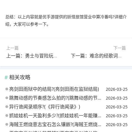
总结：以上内容就是优手游提供的妖怪旅馆营业中算冷番吗?详细介
绍，大家可以参考一下。
上一篇
下一篇
上一篇：勇士与冒险玩哪个版本好?(勇士与勇者)
下一篇：难念的经歌词深度解析?(难念的经翻译成白话)
相关攻略
亮剑田雨狱中的结局?(亮剑田雨在监狱结局)
2026-03-25
跳舞动感的节奏感怎么拍的?(跳舞动感的节奏感怎么拍的视频)
2026-03-25
异行诡闻录顺序?(《异行诡闻录》)
2026-03-25
抓娃娃机一天盈利多少?(抓娃娃机一年能赚多少钱)
2026-03-25
海贼王燃烧意志宝石怎么镶嵌?(海贼王燃烧意志宝石镶嵌攻略)
2026-03-25