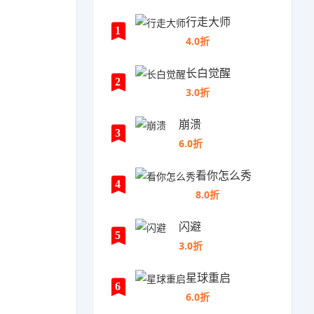
行走大师
1
4.0折
长白觉醒
2
3.0折
崩溃
3
6.0折
看你怎么秀
4
8.0折
闪避
5
3.0折
星球重启
6
6.0折