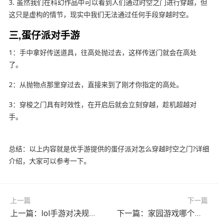
3. 虽然我们在科幻作品中可以看到人们通过时空之门进行穿越，但
这只是虚构的情节，现实中我们无法通过任何手段穿越时空。
三,蛋仔派对手游
1：手中拿好传送道具，往高处抛过去，这样传送门就会在高处
了。
2：从抛物点那里穿过去，直接来到了刚才你指定的高处。
3：穿梭之门具有时效性，在开启后就会立刻穿越，趁机超越对
手。
总结：以上内容就是优手游提供的蛋仔派对怎么穿越时空之门?详细
介绍，大家可以参考一下。
上一篇
下一篇
上一篇：lol手游对决规则?(lol手游对决规则详解)
下一篇：家园游戏哪个版本好玩?(家园游戏哪个版本好玩一点)