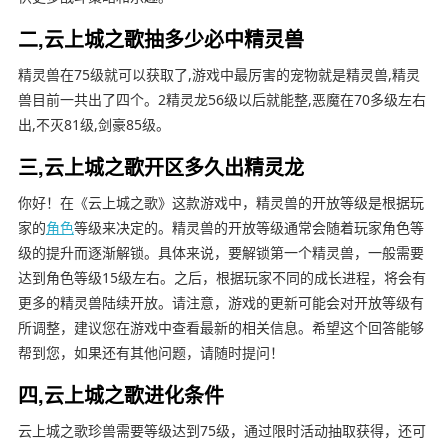
二,云上城之歌抽多少必中精灵兽
精灵兽在75级就可以获取了,游戏中最厉害的宠物就是精灵兽,精灵
兽目前一共出了四个。2精灵龙56级以后就能整,恶魔在70多级左右
出,不灭81级,剑豪85级。
三,云上城之歌开区多久出精灵龙
你好！在《云上城之歌》这款游戏中，精灵兽的开放等级是根据玩
家的
角色
等级来决定的。精灵兽的开放等级通常会随着玩家角色等
级的提升而逐渐解锁。具体来说，要解锁第一个精灵兽，一般需要
达到角色等级15级左右。之后，根据玩家不同的成长进程，将会有
更多的精灵兽陆续开放。请注意，游戏的更新可能会对开放等级有
所调整，建议您在游戏中查看最新的相关信息。希望这个回答能够
帮到您，如果还有其他问题，请随时提问！
四,云上城之歌进化条件
云上城之歌珍兽需要等级达到75级，通过限时活动抽取获得，还可