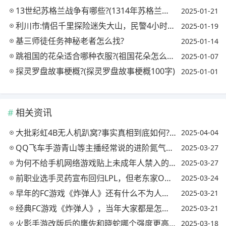
13世纪苏格兰战争有哪些?(1314年苏格兰战争)
2025-01-21
利川市:情侣千里探险迷失大山，民警4小时紧急驰援，连夜将两人安全救出, 你怎么看?
2025-01-19
基三师徒任务神秘老者怎么找?
2025-01-14
跳祖国的花朵适合哪种衣服?(祖国花朵怎么跳)
2025-01-07
探灵罗盘故事梗概?(探灵罗盘故事梗概100字)
2025-01-01
相关资讯
大批彩虹4B无人机趴窝?事实真相到底如何?(彩虹四无人机多少钱)
2025-04-04
QQ飞车手游青山等主播经常说的进阶氮气出弯要怎样操作?(qq飞车进阶氮气出弯有什么技巧嘛)
2025-03-27
为何不给手机网络游戏贴上未成年人禁入的标签?有必要吗?(凭什么不让未成年玩游戏)
2025-03-27
前职业选手灵药宣布回归LPL，但老东家OMG一个行为让他大失所望断送想法，你怎么看?
2025-03-24
早年的FC游戏《炸弹人》还有什么不为人知的彩蛋?
2025-03-21
经典FC游戏《炸弹人》，当年大家都是怎么玩出花的?
2025-03-21
火影手游改版后的鹰佐和晓蛇哪个强度更高?(火影忍者手游鹰佐和晓蛇哪个好)
2025-03-18