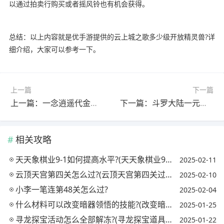
以通过拍卖行购买或者摇风铃也有机会获得。
总结：以上内容就是优手游提供的云上城之歌多少级开放精灵兽?详
细介绍，大家可以参考一下。
上一篇
下一篇
上一篇：一念逍遥代金券是什么意思?(一念逍遥代金券有什么用)
下一篇：斗罗大陆一元包抽卡技巧?(斗罗大陆一元包抽卡技巧CR散包)
相关攻略
天天象棋业9-1如何提高水平?(天天象棋业9一1超过多少棋友)
2025-02-11
云顶天宫第四关怎么过?(云顶天宫第四关过关秘诀)
2025-02-10
小李一笔连第48关怎么过?
2025-02-04
什么材料可以改变暗器领悟的技能?(改变暗器的品阶)
2025-01-25
寻龙探宝活动怎么全部解冻?(寻龙探宝道具怎么获得)
2025-01-22