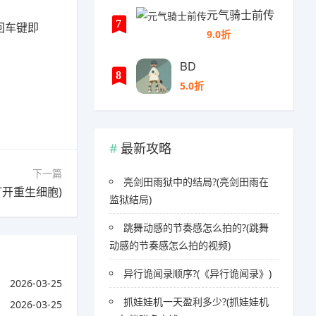
元气骑士前传
7
回车键即
9.0折
BD
8
5.0折
最新攻略
下一篇
亮剑田雨狱中的结局?(亮剑田雨在
开重生细胞)
监狱结局)
跳舞动感的节奏感怎么拍的?(跳舞
动感的节奏感怎么拍的视频)
异行诡闻录顺序?(《异行诡闻录》)
2026-03-25
抓娃娃机一天盈利多少?(抓娃娃机
2026-03-25