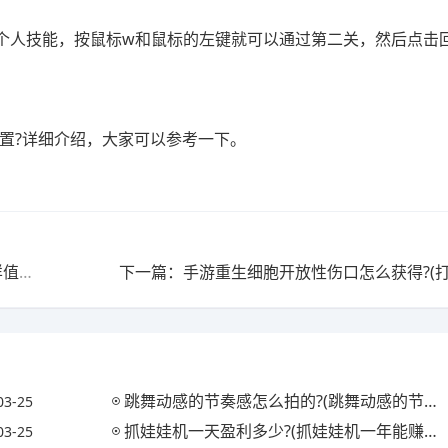
个人技能，按鼠标w和鼠标的左键就可以通过第二关，然后点击
宝位置?详细介绍，大家可以参考一下。
上一篇：仙境传说ro八岐怎么样?(仙境传说ro八岐怎么样值得玩吗)
下一篇：手游重生细胞开放性伤口怎么获得?(打
跳舞动感的节奏感怎么拍的?(跳舞动感的节奏感怎么拍的视频)
03-25
抓娃娃机一天盈利多少?(抓娃娃机一年能赚多少钱)
03-25