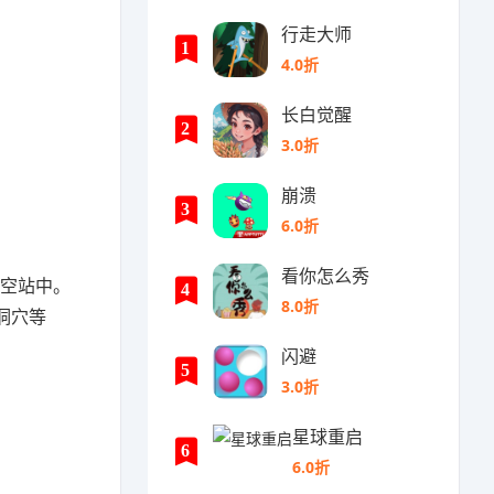
行走大师
1
4.0折
长白觉醒
2
3.0折
崩溃
3
6.0折
看你怎么秀
太空站中。
4
8.0折
洞穴等
闪避
5
3.0折
星球重启
6
6.0折