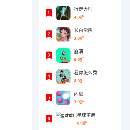
行走大师
1
4.0折
长白觉醒
2
3.0折
崩溃
3
6.0折
看你怎么秀
4
8.0折
闪避
5
3.0折
星球重启
6
6.0折