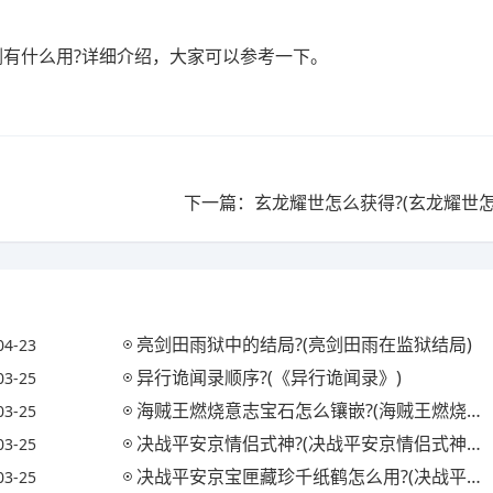
剑有什么用?详细介绍，大家可以参考一下。
下一篇：玄龙耀世怎么获得?(玄龙耀世怎
亮剑田雨狱中的结局?(亮剑田雨在监狱结局)
04-23
异行诡闻录顺序?(《异行诡闻录》)
03-25
海贼王燃烧意志宝石怎么镶嵌?(海贼王燃烧意志宝石镶嵌攻略)
03-25
决战平安京情侣式神?(决战平安京情侣式神怎么获得)
03-25
决战平安京宝匣藏珍千纸鹤怎么用?(决战平安京匣中珍宝活动)
03-25